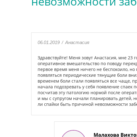
невозможности заб
06.01.2019
/
Анастасия
Здравствуйте! Меня зовут Анастасия, мне 23 
оперативное вмешательство по поводу перекр
первое время меня ничего не беспокоило, но
появляться периодические тянущие боли внизу
временем боли стали появляться все чаще, п
начала подозревать у себя появление спаек п
посчитав эту патологию нормой после операт
и мы с супругом начали планировать детей, н
ли спайки быть причиной невозможности забе
Малахова Викто